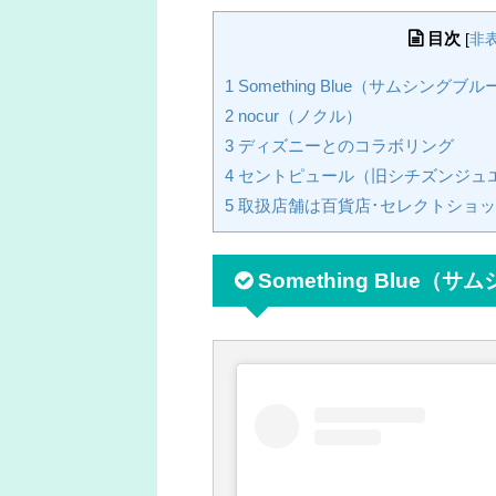
目次
[
非
1
Something Blue（サムシングブル
2
nocur（ノクル）
3
ディズニーとのコラボリング
4
セントピュール（旧シチズン​ジュ
5
取扱店舗は百貨店･セレクトショ
Something Blue（